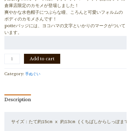
倉庫店限定のカモメが登場しました！
爽やかな水色帽子につぶらな瞳、ころんと可愛いフォルムの
ボディのカモメさんです！
potteバッジには、ヨコハマの文字といかりのマークがついて
います。
potte
Add to cart
カ
モ
Category:
手ぬぐい
メ
横
浜
赤
Description
レ
ン
ガ
サイズ：たて約15cm x 約13cm (くちばしからしっぽまで
倉
庫