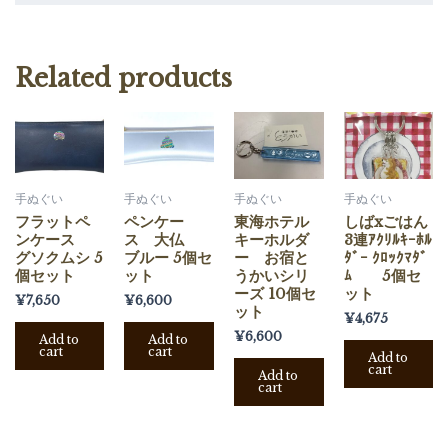
店
限
定
Related products
quantity
手ぬぐい
手ぬぐい
手ぬぐい
手ぬぐい
フラットペ
ペンケー
東海ホテル
しばxごはん
ンケース
ス 大仏
キーホルダ
3連ｱｸﾘﾙｷｰﾎﾙ
グソクムシ 5
ブルー 5個セ
ー お宿と
ﾀﾞｰ ｸﾛｯｸﾏﾀﾞ
個セット
ット
うかいシリ
ﾑ 5個セ
ーズ 10個セ
ット
¥
7,650
¥
6,600
ット
¥
4,675
¥
6,600
Add to
Add to
cart
cart
Add to
cart
Add to
cart