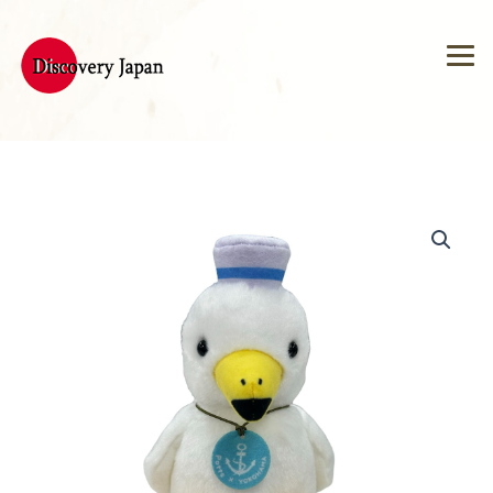
内
容
を
ス
キ
ッ
プ